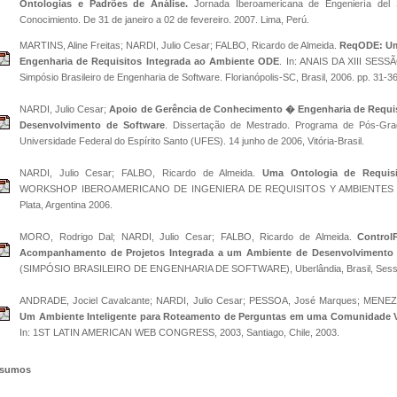
Ontologias e Padrões de Análise.
Jornada Iberoamericana de Engeniería del S
Conocimiento. De 31 de janeiro a 02 de fevereiro. 2007. Lima, Perú.
MARTINS, Aline Freitas; NARDI, Julio Cesar; FALBO, Ricardo de Almeida.
ReqODE: Um
Engenharia de Requisitos Integrada ao Ambiente ODE
. In: ANAIS DA XIII SE
Simpósio Brasileiro de Engenharia de Software. Florianópolis-SC, Brasil, 2006. pp. 31-36
NARDI, Julio Cesar;
Apoio de Gerência de Conhecimento � Engenharia de Requi
Desenvolvimento de Software
. Dissertação de Mestrado. Programa de Pós-Gra
Universidade Federal do Espírito Santo (UFES). 14 junho de 2006, Vitória-Brasil.
NARDI, Julio Cesar; FALBO, Ricardo de Almeida.
Uma Ontologia de Requisi
WORKSHOP IBEROAMERICANO DE INGENIERA DE REQUISITOS Y AMBIENTES 
Plata, Argentina 2006.
MORO, Rodrigo Dal; NARDI, Julio Cesar; FALBO, Ricardo de Almeida.
Control
Acompanhamento de Projetos Integrada a um Ambiente de Desenvolvimento 
(SIMPÓSIO BRASILEIRO DE ENGENHARIA DE SOFTWARE), Uberlândia, Brasil, Sessã
ANDRADE, Jociel Cavalcante; NARDI, Julio Cesar; PESSOA, José Marques; MENEZ
Um Ambiente Inteligente para Roteamento de Perguntas em uma Comunidade Vi
In: 1ST LATIN AMERICAN WEB CONGRESS, 2003, Santiago, Chile, 2003.
sumos