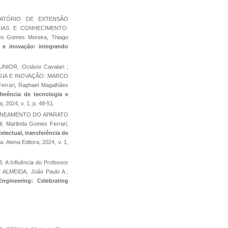
ABORATÓRIO DE EXTENSÃO
IAS E CONHECIMENTO:
es Gomes Moreira, Thiago
a e inovação: integrando
UNIOR, Octávio Cavalari ;
GIA E INOVAÇÃO: MARCO
rrari, Raphael Magalhães
sferência de tecnologia e
, 2024, v. 1, p. 48-51.
DELINEAMENTO DO APARATO
Marlinda Gomes Ferrari,
electual, transferência de
: Atena Editora, 2024, v. 1,
 A Influência do Professor
n: ALMEIDA, João Paulo A.;
ngineering: Celebrating