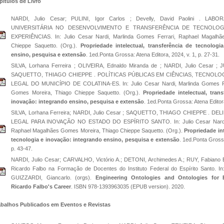
pítulos de Livro
NARDI, Julio Cesar; PULINI, Igor Carlos ; Develly, David Paolini . L
UNIVERSITÁRIA NO DESENVOLVIMENTO E TRANSFERÊNCIA DE TECNOLOG
EXPERIÊNCIAS. In: Julio Cesar Nardi, Marlinda Gomes Ferrari, Raphael Magalhã
Chieppe Saquetto. (Org.).
Propriedade intelectual, transferência de tecnologi
ensino, pesquisa e extensão
. 1ed.Ponta Grossa: Atena Editora, 2024, v. 1, p. 27-31.
SILVA, Lorhana Ferreira ; OLIVEIRA, Ednaldo Miranda de ; NARDI, Julio Cesar ; J
SAQUETTO, THIAGO CHIEPPE . POLÍTICAS PÚBLICAS EM CIÊNCIAS, TECNOLO
LEGAL DO MUNICÍPIO DE COLATINA-ES. In: Julio Cesar Nardi, Marlinda Gomes Fe
Gomes Moreira, Thiago Chieppe Saquetto. (Org.).
Propriedade intelectual, tran
inovação: integrando ensino, pesquisa e extensão
. 1ed.Ponta Grossa: Atena Editora
SILVA, Lorhana Ferreira; NARDI, Julio Cesar ; SAQUETTO, THIAGO CHIEPPE . 
LEGAL PARA INOVAÇÃO NO ESTADO DO ESPÍRITO SANTO. In: Julio Cesar Nardi, 
Raphael Magalhães Gomes Moreira, Thiago Chieppe Saquetto. (Org.).
Propriedade int
tecnologia e inovação: integrando ensino, pesquisa e extensão
. 1ed.Ponta Grossa
p. 43-47.
NARDI, Julio Cesar; CARVALHO, Victório A.; DETONI, Archimedes A.; RUY, Fabiano B.
Ricardo Falbo na Formação de Docentes do Instituto Federal do Espírito Santo. I
GUIZZARDI, Giancarlo. (orgs).
Engineering Ontologies and Ontologies for E
Ricardo Falbo's Career
. ISBN 978-1393963035 (EPUB version). 2020.
abalhos Publicados em Eventos e Revistas