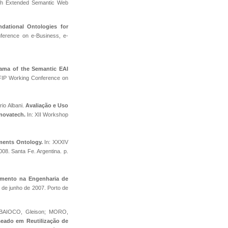
th Extended Semantic Web
dational Ontologies for
ference on e-Business, e-
ama of the Semantic EAI
 IFIP Working Conference on
io Albani.
Avaliação e Uso
novatech.
In: XII Workshop
ments Ontology.
In: XXXIV
08. Santa Fe. Argentina. p.
imento na Engenharia de
 de junho de 2007. Porto de
; BAIOCO, Gleison; MORO,
eado em Reutilização de