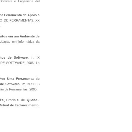
oftware e Engeniería del
a Ferramenta de Apoio a
SSÃO DE FERRAMENTAS. XX
.
sitos em um Ambiente de
duação em Informática da
tos de Software.
In: IX
DE SOFTWARE, 2006, La
Pro: Uma Ferramenta de
de Software.
In: 19 SBES
o de Ferramentas. 2005.
ES, Credin S. de.
QSabe -
rtual de Esclarecimento.