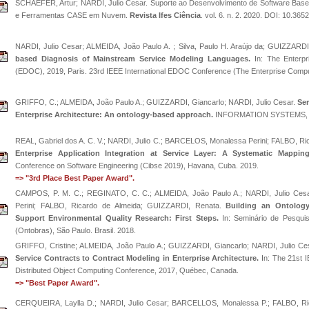
SCHAEFER, Artur; NARDI, Julio Cesar. Suporte ao Desenvolvimento de Software Bas
e Ferramentas CASE em Nuvem.
Revista Ifes Ciência
. vol. 6. n. 2. 2020. DOI: 10.3652
NARDI, Julio Cesar; ALMEIDA, João Paulo A. ; Silva, Paulo H. Araújo da; GUIZZARDI
based Diagnosis of Mainstream Service Modeling Languages.
In: The Enterpr
(EDOC), 2019, Paris. 23rd IEEE International EDOC Conference (The Enterprise Compu
GRIFFO, C.; ALMEIDA, João Paulo A.; GUIZZARDI, Giancarlo; NARDI, Julio Cesar.
Ser
Enterprise Architecture: An ontology-based approach.
INFORMATION SYSTEMS, 
REAL, Gabriel dos A. C. V.; NARDI, Julio C.; BARCELOS, Monalessa Perini; FALBO, Ri
Enterprise Application Integration at Service Layer: A Systematic Mapping
Conference on Software Engineering (Cibse 2019), Havana, Cuba. 2019.
=> "3rd Place Best Paper Award".
CAMPOS, P. M. C.; REGINATO, C. C.; ALMEIDA, João Paulo A.; NARDI, Julio Ce
Perini; FALBO, Ricardo de Almeida; GUIZZARDI, Renata.
Building an Ontology
Support Environmental Quality Research: First Steps.
In: Seminário de Pesquis
(Ontobras), São Paulo. Brasil. 2018.
GRIFFO, Cristine; ALMEIDA, João Paulo A.; GUIZZARDI, Giancarlo; NARDI, Julio Ce
Service Contracts to Contract Modeling in Enterprise Architecture.
In: The 21st I
Distributed Object Computing Conference, 2017, Québec, Canada.
=> "Best Paper Award".
CERQUEIRA, Laylla D.; NARDI, Julio Cesar; BARCELLOS, Monalessa P.; FALBO, Ri