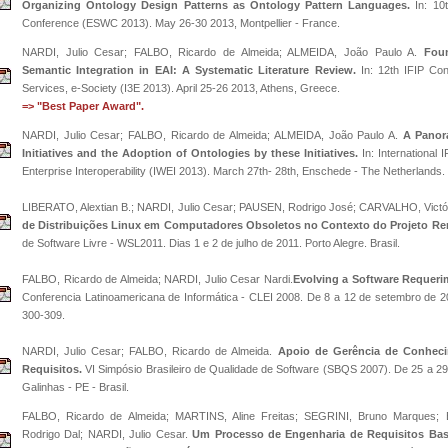
Organizing Ontology Design Patterns as Ontology Pattern Languages.
In: 10
Conference (ESWC 2013). May 26-30 2013, Montpellier - France.
NARDI, Julio Cesar; FALBO, Ricardo de Almeida; ALMEIDA, João Paulo A.
Foun
Semantic Integration in EAI: A Systematic Literature Review.
In: 12th IFIP Con
Services, e-Society (I3E 2013). April 25-26 2013, Athens, Greece.
=> "Best Paper Award".
NARDI, Julio Cesar; FALBO, Ricardo de Almeida; ALMEIDA, João Paulo A.
A Panor
Initiatives and the Adoption of Ontologies by these Initiatives.
In: International
Enterprise Interoperability (IWEI 2013). March 27th- 28th, Enschede - The Netherlands.
LIBERATO, Alextian B.; NARDI, Julio Cesar; PAUSEN, Rodrigo José; CARVALHO, Victór
de Distribuições Linux em Computadores Obsoletos no Contexto do Projeto Re
de Software Livre - WSL2011. Dias 1 e 2 de julho de 2011. Porto Alegre. Brasil.
FALBO, Ricardo de Almeida; NARDI, Julio Cesar Nardi.
Evolving a Software Requeri
Conferencia Latinoamericana de Informática - CLEI 2008. De 8 a 12 de setembro de 20
300-309.
NARDI, Julio Cesar; FALBO, Ricardo de Almeida.
Apoio de Gerência de Conhec
Requisitos.
VI Simpósio Brasileiro de Qualidade de Software (SBQS 2007). De 25 a 29
Galinhas - PE - Brasil.
FALBO, Ricardo de Almeida; MARTINS, Aline Freitas; SEGRINI, Bruno Marques
Rodrigo Dal; NARDI, Julio Cesar.
Um Processo de Engenharia de Requisitos Bas