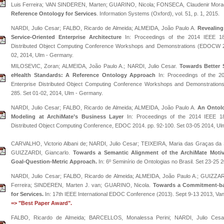
Luis Ferreira; VAN SINDEREN, Marten; GUARINO, Nicola; FONSECA, Claudenir Mor
Reference Ontology for Services
. Information Systems (Oxford), vol. 51, p. 1, 2015.
NARDI, Julio Cesar; FALBO, Ricardo de Almeida; ALMEIDA, João Paulo A.
Revealing
Service-Oriented Enterprise Architecture
In: Proceedings of the 2014 IEEE 18th
Distributed Object Computing Conference Workshops and Demonstrations (EDOCW 20
02, 2014, Ulm - Germany.
MILOSEVIC, Zoran; ALMEIDA, João Paulo A.; NARDI, Julio Cesar.
Towards Better 
eHealth Standards: A Reference Ontology Approach
In: Proceedings of the 20
Enterprise Distributed Object Computing Conference Workshops and Demonstratio
285. Set 01-02, 2014, Ulm - Germany.
NARDI, Julio Cesar; FALBO, Ricardo de Almeida; ALMEIDA, João Paulo A.
An Ontolo
Modeling at ArchiMate’s Business Layer
In: Proceedings of the 2014 IEEE 18th
Distributed Object Computing Conference, EDOC 2014. pp. 92-100. Set 03-05 2014, Ul
CARVALHO, Victorio Albani de; NARDI, Julio Cesar; TEIXEIRA, Maria das Graças da
GUIZZARDI, Giancarlo.
Towards a Semantic Alignment of the ArchiMate Motiv
Goal-Question-Metric Approach.
In: 6º Seminírio de Ontologias no Brasil. Set 23-25 2
NARDI, Julio Cesar; FALBO, Ricardo de Almeida; ALMEIDA, João Paulo A.; GUIZZARD
Ferreira; SINDEREN, Marten J. van; GUARINO, Nicola.
Towards a Commitment-ba
for Services.
In: 17th IEEE International EDOC Conference (2013). Sept 9-13 2013, Va
=> "Best Paper Award".
FALBO, Ricardo de Almeida; BARCELLOS, Monalessa Perini; NARDI, Julio Cesa