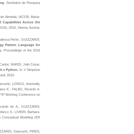
ing.
Seminário de Pesquisa
de Almeida; IACOB, Maria-
 Capabilities Across the
16), 2016, Vienna, Austria.
nalessa Perini ; GUIZZARDI,
gy Pattern Language for
y. Proceedings of the 2016
arlos; NARDI, Julio Cesar.
h e Python.
In: V Simpósio
sil. 2016.
ncarlo; LONGO, Antonella;
ce K.; FALBO, Ricardo A.
 IFIP Working Conference on
cardo de A.; GUIZZARDI,
rco S.; LIVIERI, Barbara.
on Conceptual Modeling (ER
ZZARDI, Giancarlo; PIRES,