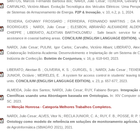
SANTOS, Marcos Fernando Barbosa dos; NARDI, Julio Cesar; TEIXEIRA, Giovany F.;
CARVALHO, Victório Albani. Evolução Tecnológica dos Veículos Elétricos: Uma Perspe
de Sistemas de Armazenamento de Energia.
P2P & Inovação
, v. 10, n.2, p. 1, 2024.
TEIXEIRA, GIOVANY FROSSARD ; FERREIRA, FERNANDO MARTINS ; DA 
RODRIGUES ; NARDI, Julio Cesar ; ELESBON, ABRAHÃO ALEXANDRE ALD
CHIEPPE ; LIBERATO, ALEXTIAN BARTHOLOMEU . Safe beach: service for eme
assistance in coastal bathing areas.
CONCILIUM (ENGLISH LANGUAGE EDITION)
, 
NARDI, Julio Cesar; PULINI, Igor Carlos; Carvalho, Victório Albani; LIBERATO, Al
Colaboração Indústria-Academia: Desenvolvimento e Implantação de um Sistema de C
Indústria de Confecção.
Boletim de Conjuntura
, v. 16, p. 618-643, 2023.
LIBERATO, Alextian B. ; OLIVEIRA, K. S. ; GURGEL, S. ; NARDI, Julio Cesar ; TEIXE
JUNIOR, Octávio ; MEIRELES, E. . A system for access control in students' leaving t
units.
CONCILIUM (ENGLISH LANGUAGE EDITION)
, v. 23, p. 657-677, 2023.
ALMEIDA, João dos Santos; NARDI, Julio Cesar; RUY, Fabiano Borges.
Integração
Científicas usando uma Abordagem baseada em Ontologias.
In: XIV Computer on
SC. 2023.
=> Menção Honrosa - Categoria Melhores Trabalhos Completos.
NARDI, Julio Cesar; ALVES, Vitor N.; RECLA JUNIOR, C. A.; RUY, F. B.; POSSE, R. P.
Ontology como modelo de referência em soluções de monitoramento agrícola.
I
de AgroInformática (SBIAGRO 2021), 2021.