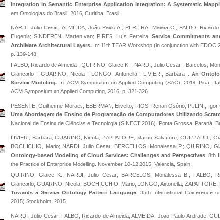
Integration in Semantic Enterprise Application Integration: A Systematic Mapp
em Ontologias do Brasil. 2016, Curitiba, Brasil.
NARDI, Julio Cesar; ALMEIDA, João Paulo A.; PEREIRA, Maiara C.; FALBO, Ricardo 
Eugenia; SINDEREN, Marten van; PIRES, Luís Ferreira.
Service Commitments and
ArchiMate Architectural Layers.
In: 11th TEAR Workshop (in conjunction with EDOC 20
p. 139-148.
FALBO, Ricardo de Almeida ; QUIRINO, Glaice K. ; NARDI, Julio Cesar ; Barcelos, Mo
Giancarlo ; GUARINO, Nicola ; LONGO, Antonella ; LIVIERI, Barbara .
An Ontolo
Service Modeling.
In: ACM Symposium on Applied Computing (SAC), 2016, Pisa, Ital
ACM Symposium on Applied Computing, 2016. p. 321-326.
PESENTE, Guilherme Moraes; EBERMAN, Elivelto; RIOS, Renan Osório; PULINI, Igor C
Uma Abordagem de Ensino de Programação de Computadores Utilizando Scratc
Nacional de Ensino de Ciências e Tecnologia (SINECT 2016). Ponta Grossa, Paraná, Bra
LIVIERI, Barbara; GUARINO, Nicola; ZAPPATORE, Marco Salvatore; GUIZZARDI, Gia
BOCHICHIO, Mario; NARDI, Julio Cesar; BERCELLOS, Monalessa P.; QUIRINO, Glai
Ontology-based Modeling of Cloud Services: Challenges and Perspectives
. 8th
the Practice of Enterprise Modelling. November 10-12 2015. Valencia, Spain.
QUIRINO, Glaice K.; NARDI, Julio Cesar; BARCELOS, Monalessa B.; FALBO, Ri
Giancarlo; GUARINO, Nicola; BOCHICCHIO, Mario; LONGO, Antonella; ZAPATTORE, Ma
Towards a Service Ontology Pattern Language
. 35th International Conference 
2015) Stockholm, 2015.
NARDI, Julio Cesar; FALBO, Ricardo de Almeida; ALMEIDA, Joao Paulo Andrade; GUI