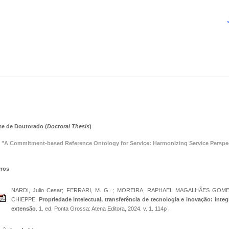
se de Doutorado (
Doctoral Thesis
)
"A Commitment-based Reference Ontology for Service: Harmonizing Service Perspe
vros
NARDI, Julio Cesar; FERRARI, M. G. ; MOREIRA, RAPHAEL MAGALHÃES GO
CHIEPPE.
Propriedade intelectual, transferência de tecnologia e inovação: inte
extensão
. 1. ed. Ponta Grossa: Atena Editora, 2024. v. 1. 114p .