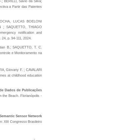
 BERILLI, Sávio da Silva;
ctiva a Partir das Patentes
ROCHA, LUCAS BOELONI
EN ; SAQUETTO, THIAGO
rgency notification and
v. 24, p. 94-111, 2024.
extian B.; SAQUETTO, T. C.
ontrole e Monitoramento na
IRA, Giovany F. ; CAVALARI
imes at childhood education
 de Dados de Publicações
 the Beach. Florianópolis -
Semantic Sensor Network
n: XIII Congresso Brasileiro