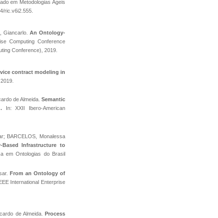
eado em Metodologias Ágeis
4/ric.v6i2.555.
, Giancarlo.
An Ontology-
ise Computing Conference
ting Conference), 2019.
vice contract modeling in
2019.
cardo de Almeida.
Semantic
.
In: XXII Ibero-American
sar; BARCELOS, Monalessa
-Based Infrastructure to
a em Ontologias do Brasil
sar.
From an Ontology of
EEE International Enterprise
cardo de Almeida.
Process