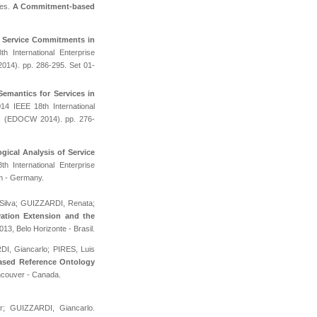
aes.
A Commitment-based
 Service Commitments in
 International Enterprise
14). pp. 286-295. Set 01-
Semantics for Services in
14 IEEE 18th International
ns (EDOCW 2014). pp. 276-
gical Analysis of Service
 International Enterprise
m - Germany.
 Silva; GUIZZARDI, Renata;
ation Extension and the
013, Belo Horizonte - Brasil.
I, Giancarlo; PIRES, Luis
sed Reference Ontology
ncouver - Canada.
r; GUIZZARDI, Giancarlo.